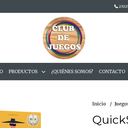
2302
IO
PRODUCTOS
¿QUIÉNES SOMOS?
CONTACTO
Inicio
Juego
Quick