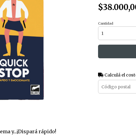
$38.000,0
Cantidad
Calculá el cost
ema y...¡Dispará rápido!