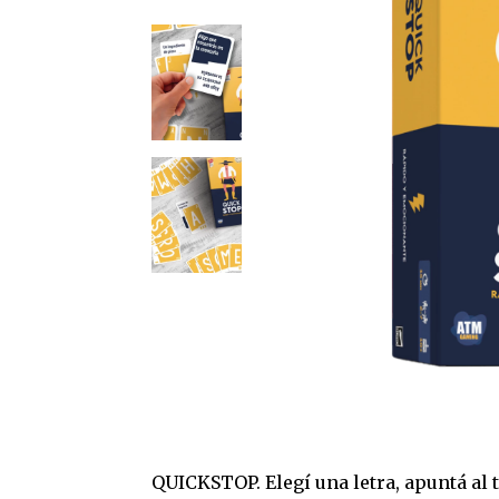
QUICKSTOP. Elegí una letra, apuntá al t