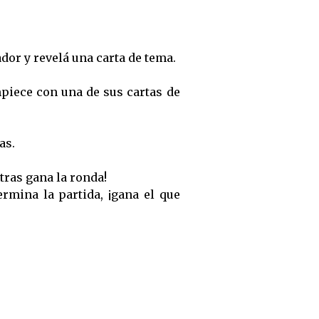
gador y revelá una carta de tema.
piece con una de sus cartas de
as.
tras gana la ronda!
rmina la partida, ¡gana el que